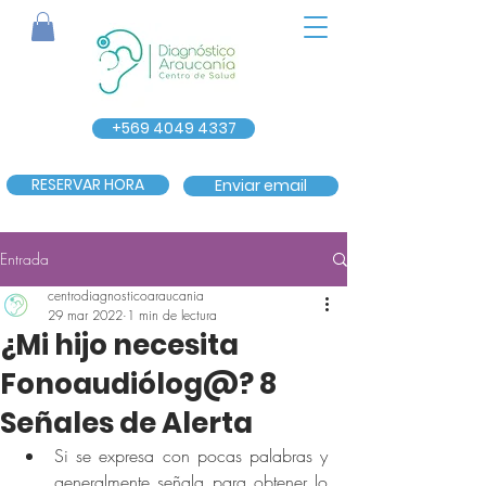
+569 4049 4337
RESERVAR HORA
Enviar email
Entrada
centrodiagnosticoaraucania
29 mar 2022
1 min de lectura
¿Mi hijo necesita
Fonoaudiólog@? 8
Señales de Alerta
Si se expresa con pocas palabras y 
generalmente señala para obtener lo 