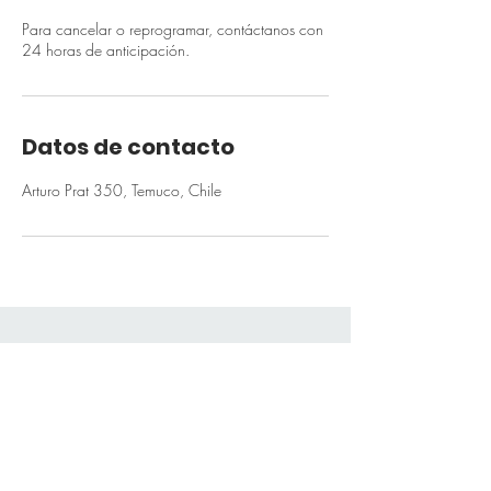
Para cancelar o reprogramar, contáctanos con
24 horas de anticipación.
Datos de contacto
Arturo Prat 350, Temuco, Chile
Sé el primero en conocer
nuestras novedades
Suscríbete