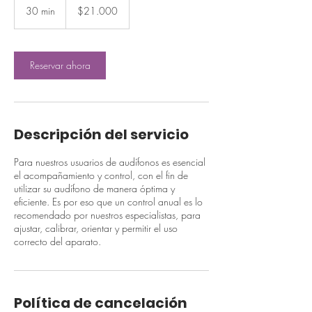
pesos
30 min
3
$21.000
chilenos
0
m
i
Reservar ahora
n
Descripción del servicio
Para nuestros usuarios de audífonos es esencial
el acompañamiento y control, con el fin de
utilizar su audífono de manera óptima y
eficiente. Es por eso que un control anual es lo
recomendado por nuestros especialistas, para
ajustar, calibrar, orientar y permitir el uso
correcto del aparato.
Política de cancelación