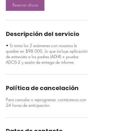
Reservar ahora
m
i
n
Descripción del servicio
• Si toma los 2 exámenes con nosotros le
quedan en $98.000, lo que incluye aplicación
de entrevista a los padres (ADI-R) + prueba
ADOS-2 y sesión de entrega de informe.
Política de cancelación
Para cancelar o reprogramar, contáctanos con
24 horas de anticipación.