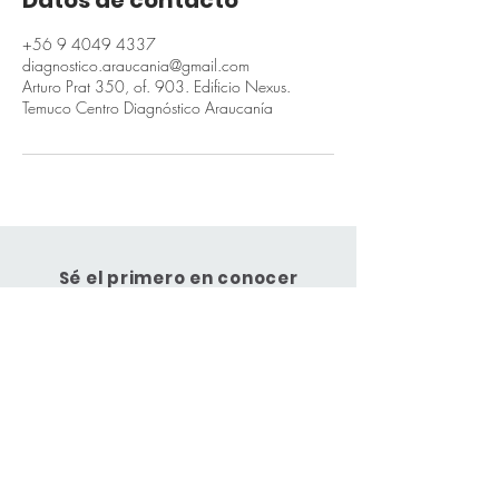
Datos de contacto
+56 9 4049 4337
diagnostico.araucania@gmail.com
Arturo Prat 350, of. 903. Edificio Nexus.
Temuco Centro Diagnóstico Araucanía
Sé el primero en conocer
nuestras novedades
Suscríbete