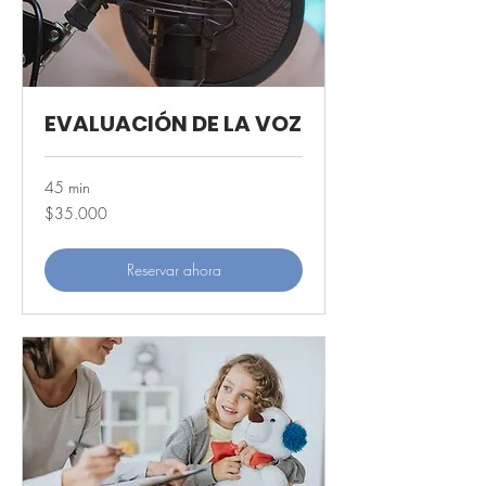
EVALUACIÓN DE LA VOZ
45 min
35.000
$35.000
pesos
chilenos
Reservar ahora