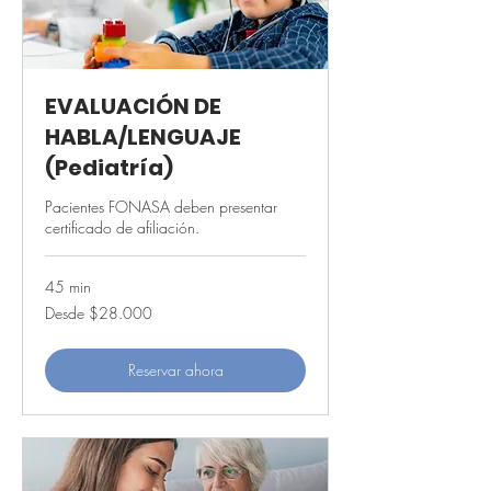
EVALUACIÓN DE
HABLA/LENGUAJE
(Pediatría)
Pacientes FONASA deben presentar
certificado de afiliación.
45 min
Desde
Desde $28.000
28.000
pesos
chilenos
Reservar ahora