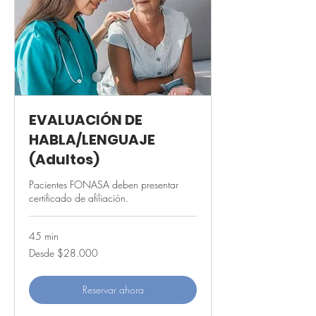
EVALUACIÓN DE
HABLA/LENGUAJE
(Adultos)
Pacientes FONASA deben presentar
certificado de afiliación.
45 min
Desde
Desde $28.000
28.000
pesos
chilenos
Reservar ahora