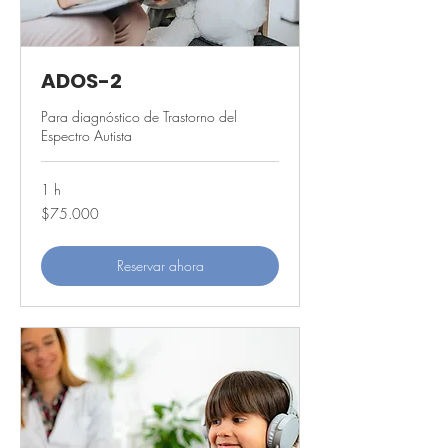
ADOS-2
Para diagnóstico de Trastorno del
Espectro Autista
1 h
75.000
$75.000
pesos
chilenos
Reservar ahora