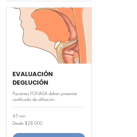
EVALUACIÓN
DEGLUCIÓN
Pacientes FONASA deben presentar
certificado de afiliación.
45 min
Desde
Desde $28.000
28.000
pesos
chilenos