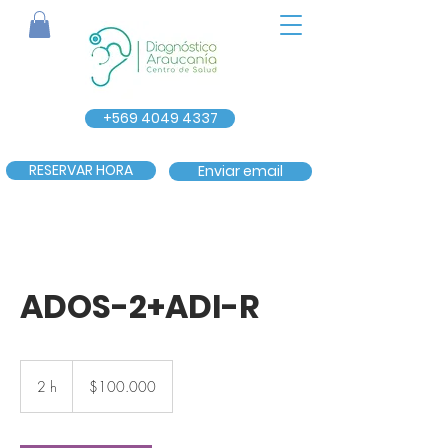
+569 4049 4337
RESERVAR HORA
Enviar email
ADOS-2+ADI-R
100.000
pesos
2 h
2
$100.000
chilenos
h