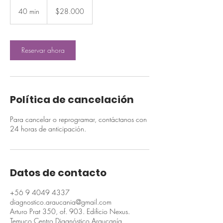
28.000
pesos
40 min
4
$28.000
chilenos
0
m
i
Reservar ahora
n
Política de cancelación
Para cancelar o reprogramar, contáctanos con
24 horas de anticipación.
Datos de contacto
+56 9 4049 4337
diagnostico.araucania@gmail.com
Arturo Prat 350, of. 903. Edificio Nexus.
Temuco Centro Diagnóstico Araucanía